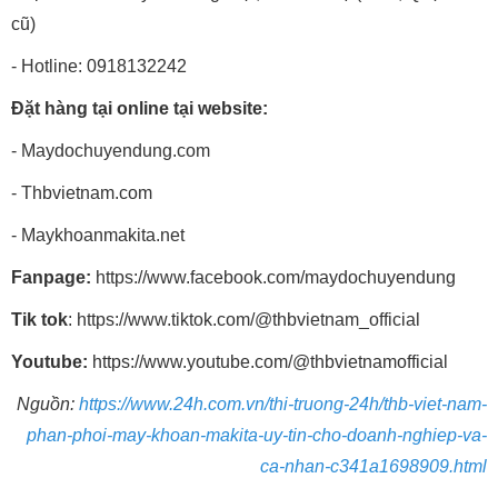
cũ)
- Hotline: 0918132242
Đặt hàng tại online tại website:
- Maydochuyendung.com
- Thbvietnam.com
- Maykhoanmakita.net
Fanpage:
https://www.facebook.com/maydochuyendung
Tik tok
: https://www.tiktok.com/@thbvietnam_official
Youtube:
https://www.youtube.com/@thbvietnamofficial
Nguồn:
https://www.24h.com.vn/thi-truong-24h/thb-viet-nam-
phan-phoi-may-khoan-makita-uy-tin-cho-doanh-nghiep-va-
ca-nhan-c341a1698909.html