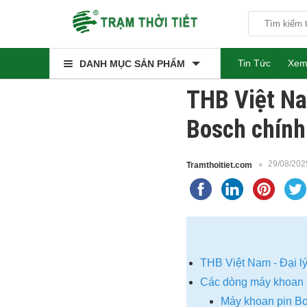
Tin Tức
Xem
DANH MỤC SẢN PHẨM
THB Việt Na
Bosch chính
29/08/202
Tramthoitiet.com
THB Việt Nam - Đại l
Các dòng máy khoan 
Máy khoan pin B