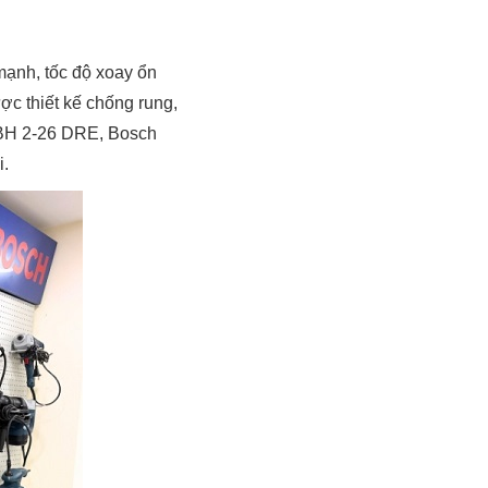
mạnh, tốc độ xoay ổn
c thiết kế chống rung,
GBH 2-26 DRE, Bosch
i.