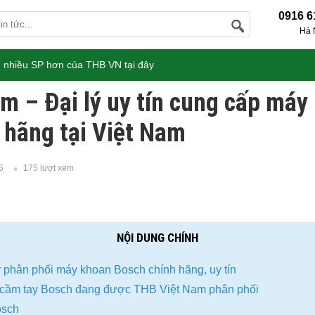
0916 6
Hà 
 nhiều SP hơn của THB VN tại đây
m – Đại lý uy tín cung cấp máy
 hãng tại Việt Nam
5
175 lượt xem
NỘI DUNG CHÍNH
ý phân phối máy khoan Bosch chính hãng, uy tín
cầm tay Bosch đang được THB Việt Nam phân phối
osch