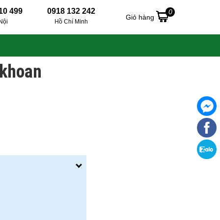
10 499
0918 132 242
0
Giỏ hàng
Nội
Hồ Chí Minh
 khoan