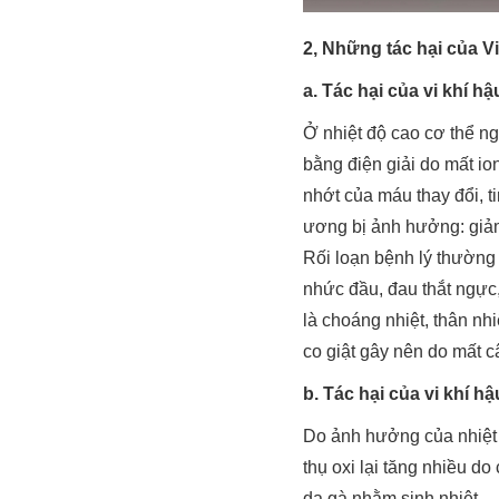
2, Những tác hại của V
a. Tác hại của vi khí h
Ở nhiệt độ cao cơ thể ng
bằng điện giải do mất io
nhớt của máu thay đổi, t
ương bị ảnh hưởng: giảm 
Rối loạn bệnh lý thường 
nhức đầu, đau thắt ngực
là choáng nhiệt, thân nh
co giật gây nên do mất c
b. Tác hại của vi khí hậ
Do ảnh hưởng của nhiệt đ
thụ oxi lại tăng nhiều do
da gà nhằm sinh nhiệt.