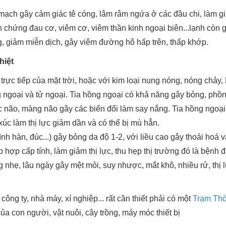
 mạch gây cảm giác tê cóng, lâm râm ngứa ở các đầu chi, làm 
 chứng đau cơ, viêm cơ, viêm thần kinh ngoại biên...lạnh còn 
, giảm miễn dịch, gây viêm đường hô hấp trên, thấp khớp.
hiệt
rực tiếp của mặt trời, hoặc với kim loại nung nóng, nóng chảy
ng ngoại và tử ngoại. Tia hồng ngoại có khả năng gây bỏng, phồ
c não, màng não gây các biến đổi làm say nắng. Tia hồng ngoạ
xúc làm thị lực giảm dần và có thể bị mù hẳn.
rình hàn, đúc...) gây bỏng da độ 1-2, với liều cao gây thoái hoá v
 hợp cấp tính, làm giảm thị lực, thu hẹp thị trường đó là bệnh 
g nhẹ, lâu ngày gây mệt mỏi, suy nhược, mắt khô, nhiều rử, thị
công ty, nhà máy, xí nghiệp... rất cần thiết phải có một
Trạm Thờ
ủa con người, vật nuôi, cây trồng, máy móc thiết bị