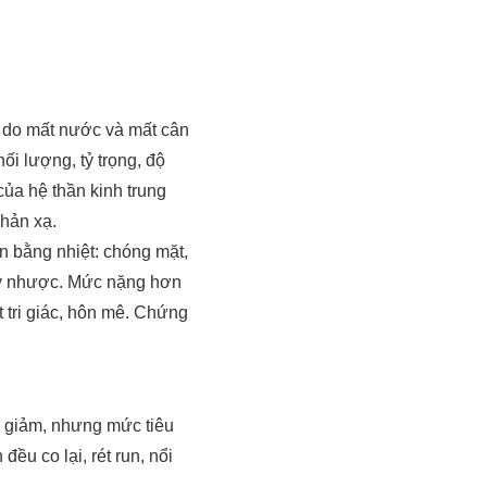
ân do mất nước và mất cân
ối lượng, tỷ trọng, độ
của hệ thần kinh trung
phản xạ.
n bằng nhiệt: chóng mặt,
suy nhược. Mức nặng hơn
t tri giác, hôn mê. Chứng
ở giảm, nhưng mức tiêu
đều co lại, rét run, nổi