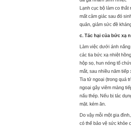
Lạnh cục bộ làm co thắt
mất cảm giác sau đó sinh
quản, giảm sức đề kháng
c. Tác hại của bức xạ n
Làm việc dưới ánh nắng t
các tia bức xạ nhiệt hồ
hộp sọ, hun nóng tổ chứ
mắt, sau nhiều năm tiếp 
Tia tử ngoại (trong quá t
ngoại gây viêm màng tiếp
nấu thép. Nếu bị tác dụn
mặt. kém ăn.
Do vậy mỗi một gia đình, 
có thể bảo vệ sức khỏe c