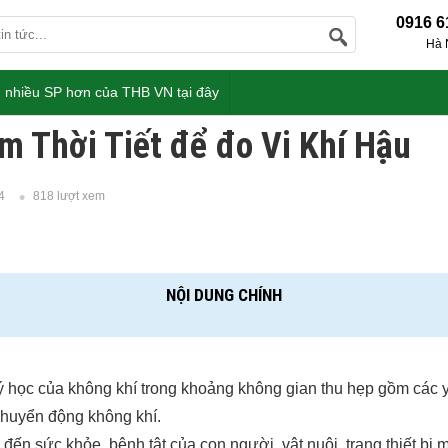
0916 6
Hà 
 nhiều SP hơn của THB VN tại đây
m Thời Tiết để đo Vi Khí Hậu
4
818 lượt xem
NỘI DUNG CHÍNH
 lý học của không khí trong khoảng không gian thu hẹp gồm các y
chuyển động không khí.
đến sức khỏe, bệnh tật của con người, vật nuôi, trang thiết bị 