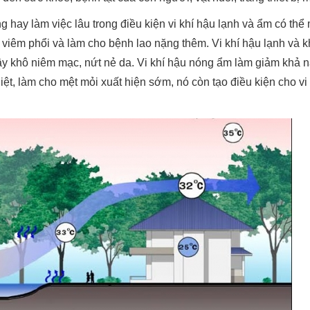
 hay làm việc lâu trong điều kiện vi khí hậu lạnh và ẩm có th
viêm phổi và làm cho bệnh lao nặng thêm. Vi khí hậu lạnh và k
ây khô niêm mạc, nứt nẻ da. Vi khí hậu nóng ẩm làm giảm khả n
iệt, làm cho mệt mỏi xuất hiện sớm, nó còn tạo điều kiện cho vi s