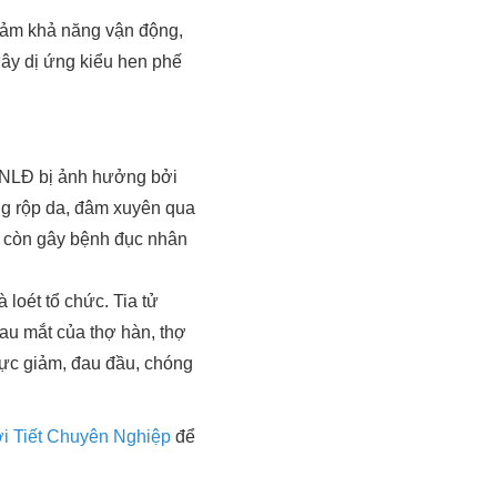
giảm khả năng vận động,
gây dị ứng kiểu hen phế
, NLĐ bị ảnh hưởng bởi
ng rộp da, đâm xuyên qua
i còn gây bệnh đục nhân
à loét tổ chức. Tia tử
đau mắt của thợ hàn, thợ
 lực giảm, đau đầu, chóng
i Tiết Chuyên Nghiệp
để