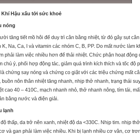
i Khí Hậu xấu tới sức khoẻ
ậu nóng
ười tăng tiết mồ hôi để duy trì cân bằng nhiệt, từ đó gây sụt c
n K, Na, Ca, I và vitamin các nhóm C, B, PP. Do mất nước làm kh
im phải làm việc nhiều hơn để thải nhiệt. Chức phận hoạt động 
chú ý, phối hợp động tác, giảm quá trình kích thích và tốc độ 
là chứng say nóng và chứng co giật với các triệu chứng mất câ
, buồn nôn thân nhiệt tăng nhanh, nhịp thở nhanh, trạng thái 
iệt cao 40 – 410C, mạch nhanh nhỏ, thở nhanh nông, tím tái, mấ
ân bằng nước và điện giải.
u lạnh
ộ thấp, da trở nên xanh, nhiệt độ da <330C. Nhịp tim. nhịp th
 cơ và gan phải làm việc nhiều. Khi bị lạnh nhiều cơ vân, cơ trơn 