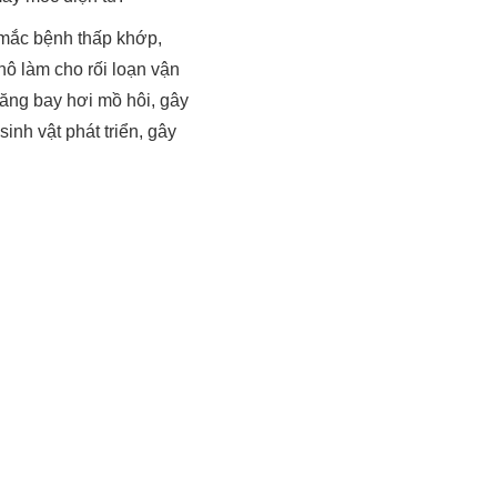
ể mắc bệnh thấp khớp,
hô làm cho rối loạn vận
ăng bay hơi mồ hôi, gây
inh vật phát triển, gây