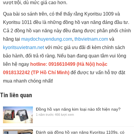
vượt trội, dù mức giá cao hơn.
Qua bài so sánh trên, có thể thấy rằng Kyoritsu 1009 và
Kyoritsu 1011 đều là những đồng hồ vạn năng đáng đầu tư.
Cả 2 đồng hồ vạn năng này đều đang được phân phối chính
hãng tại
maydochuyendung.com
,
thbvietnam.com
và
kyoritsuvietnam.net
với mức giá ưu đãi đi kèm chính sách
bảo hành, đổi trả rõ ràng. Nếu bạn đang quan tâm vui lòng
liên hệ ngay
hotline: 0916610499 (Hà Nội) hoặc
0918132242 (TP Hồ Chí Minh)
để được tư vấn hỗ trợ đặt
mua nhanh chóng nhất!
Tin liên quan
Đồng hồ vạn năng kim loại nào tốt hiện nay?
1 năm trước
466 lượt xem
Đánh giá đồng hồ vạn năng Kyoritsu 1109s, có