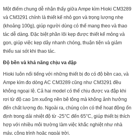
Một điểm chung dễ nhận thấy giữa Ampe kìm Hioki CM3289
và CM3291 chính là thiết kế nhỏ gọn và trọng lượng nhẹ
(khoảng 100g), giúp người dùng có thể mang theo và thao
tác dễ dàng. Đặc biệt phần lõi kẹp được thiết kế mỏng và
gọn, giúp việc kẹp dây nhanh chóng, thuận tiện và giảm
thiểu sai sót khi thao tác.
Độ bền và khả năng chịu va đập
Hioki luôn nổi tiếng với những thiết bị đo có độ bền cao, và
Ampe kìm đo dòng AC CM3289 cũng như CM3291 đều
không ngoại lệ. Cả hai model có thể chịu được va đập khi
rơi từ độ cao 1m xuống nền bê tông mà không ảnh hưởng
đến chất lượng đo. Ngoài ra, chúng còn có thể hoạt động ổn
định trong dải nhiệt độ từ -25°C đến 65°C, giúp thiết bị thích
hợp với nhiều môi trường làm việc khắc nghiệt như nhà
máy, công trình hoặc ngoài trời.