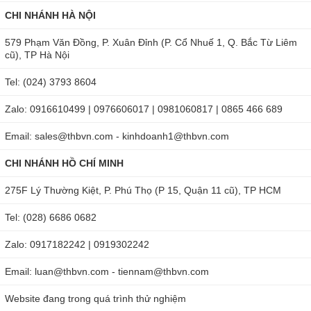
CHI NHÁNH HÀ NỘI
579 Phạm Văn Đồng, P. Xuân Đỉnh (P. Cổ Nhuế 1, Q. Bắc Từ Liêm
cũ), TP Hà Nội
Tel: (024) 3793 8604
Zalo: 0916610499 | 0976606017 | 0981060817 | 0865 466 689
Email: sales@thbvn.com - kinhdoanh1@thbvn.com
CHI NHÁNH HỒ CHÍ MINH
275F Lý Thường Kiệt, P. Phú Thọ (P 15, Quận 11 cũ), TP HCM
Tel: (028) 6686 0682
Zalo: 0917182242 | 0919302242
Email: luan@thbvn.com - tiennam@thbvn.com
Website đang trong quá trình thử nghiệm