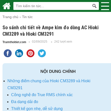
Trang chủ
Tin tức
So sánh chi tiết về Ampe kìm đo dòng AC Hioki
CM3289 và Hioki CM3291
02/09/2025
242 lượt xem
Tramthoitiet.com
NỘI DUNG CHÍNH
Những điểm chung của Hioki CM3289 và Hioki
CM3291
Công nghệ đo True RMS chính xác
Đa dạng dải đo
Thiết kế gọn nhẹ, dễ sử dụng