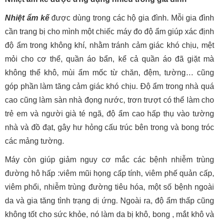
Nhiệt ẩm kế
được dùng trong các hộ gia đình. Mỗi gia đình
cần trang bị cho mình một chiếc máy đo độ ẩm giúp xác định
độ ẩm trong không khí, nhằm tránh cảm giác khó chịu, mệt
mỏi cho cơ thể, quần áo bẩn, kể cả quần áo đã giặt mà
không thể khô, mùi ẩm mốc từ chăn, đệm, tường… cũng
góp phần làm tăng cảm giác khó chịu. Độ ẩm trong nhà quá
cao cũng làm sàn nhà đọng nước, trơn trượt có thể làm cho
trẻ em và người già té ngã, độ ẩm cao hấp thụ vào tường
nhà và đồ đạt, gây hư hỏng cấu trúc bên trong và bong tróc
các mảng tường.
Máy còn giúp giảm nguy cơ mắc các bệnh nhiễm trùng
đường hô hấp :viêm mũi họng cấp tính, viêm phế quản cấp,
viêm phổi, nhiễm trùng đường tiêu hóa, một số bệnh ngoài
da và gia tăng tình trạng dị ứng. Ngoài ra, độ ẩm thấp cũng
không tốt cho sức khỏe, nó làm da bị khô, bong , mắt khô và