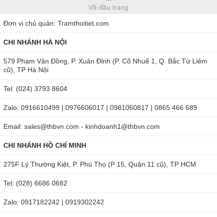
Về đầu trang
Đơn vị chủ quản: Tramthoitiet.com
CHI NHÁNH HÀ NỘI
579 Phạm Văn Đồng, P. Xuân Đỉnh (P. Cổ Nhuế 1, Q. Bắc Từ Liêm
cũ), TP Hà Nội
Tel: (024) 3793 8604
Zalo: 0916610499 | 0976606017 | 0981060817 | 0865 466 689
Email: sales@thbvn.com - kinhdoanh1@thbvn.com
CHI NHÁNH HỒ CHÍ MINH
275F Lý Thường Kiệt, P. Phú Thọ (P 15, Quận 11 cũ), TP HCM
Tel: (028) 6686 0682
Zalo: 0917182242 | 0919302242