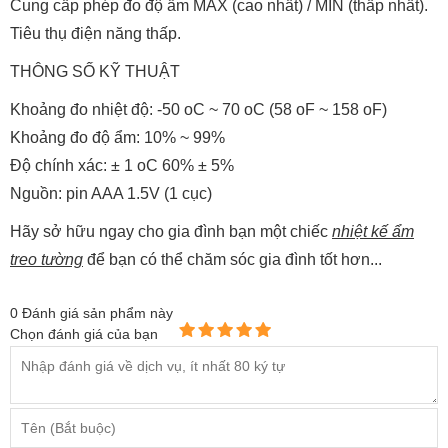
Cung cấp phép đo độ ẩm MAX (cao nhất) / MIN (thấp nhất).
Tiêu thụ điện năng thấp.
THÔNG SỐ KỸ THUẬT
Khoảng đo nhiệt độ: -50 oC ~ 70 oC (58 oF ~ 158 oF)
Khoảng đo độ ẩm: 10% ~ 99%
Độ chính xác: ± 1 oC 60% ± 5%
Nguồn: pin AAA 1.5V (1 cục)
Hãy sở hữu ngay cho gia đình bạn một chiếc
nhiệt kế ẩm
treo tường
để bạn có thể chăm sóc gia đình tốt hơn...
0
Đánh giá sản phẩm này
Chọn đánh giá của bạn