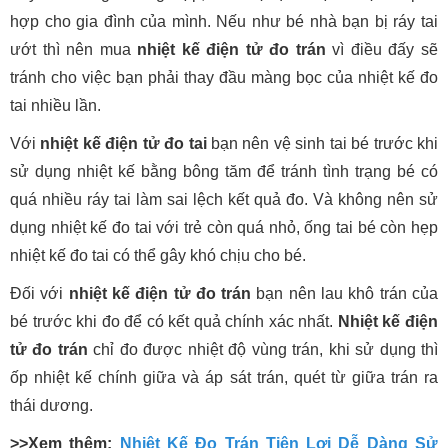
hợp cho gia đình của mình. Nếu như bé nhà bạn bị ráy tai
ướt thì nên mua
nhiệt kế điện tử đo trán
vì điều đấy sẽ
tránh cho việc bạn phải thay đầu màng bọc của nhiệt kế đo
tai nhiều lần.
Với
nhiệt kế điện tử đo tai
bạn nên vệ sinh tai bé trước khi
sử dụng nhiệt kế bằng bông tăm để tránh tình trạng bé có
quá nhiều ráy tai làm sai lệch kết quả đo. Và không nên sử
dụng nhiệt kế đo tai với trẻ còn quá nhỏ, ống tai bé còn hẹp
nhiệt kế đo tai có thể gây khó chịu cho bé.
Đối với
nhiệt kế điện tử đo trán
bạn nên lau khô trán của
bé trước khi đo để có kết quả chính xác nhất.
Nhiệt kế điện
tử đo trán
chỉ đo được nhiệt độ vùng trán, khi sử dụng thì
ốp nhiệt kế chính giữa và áp sát trán, quét từ giữa trán ra
thái dương.
>>Xem thêm:
Nhiệt Kế Đo Trán Tiện Lợi Dễ Dàng Sử