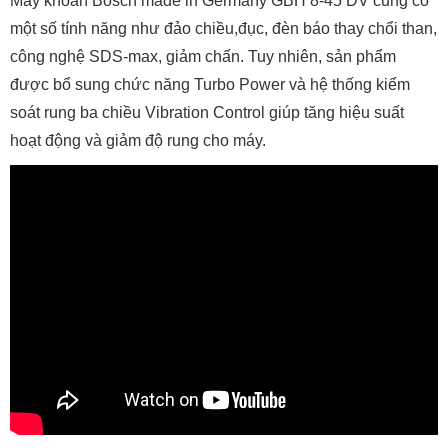
Máy khoan Bosch made in Germany GBH 8-45 DV cũng có
một số tính năng như đảo chiều,đục, đèn báo thay chổi than,
công nghệ SDS-max, giảm chấn. Tuy nhiên, sản phẩm
được bổ sung chức năng Turbo Power và hệ thống kiểm
soát rung ba chiều Vibration Control giúp tăng hiệu suất
hoạt động và giảm độ rung cho máy.