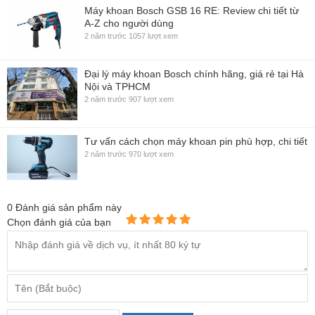
Máy khoan Bosch GSB 16 RE: Review chi tiết từ
A-Z cho người dùng
2 năm trước
1057 lượt xem
Đại lý máy khoan Bosch chính hãng, giá rẻ tại Hà
Nội và TPHCM
2 năm trước
907 lượt xem
Tư vấn cách chọn máy khoan pin phù hợp, chi tiết
2 năm trước
970 lượt xem
0
Đánh giá sản phẩm này
Chọn đánh giá của bạn