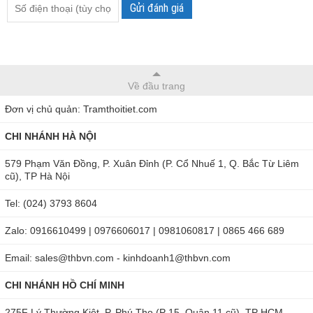
Gửi đánh giá
Về đầu trang
Đơn vị chủ quản: Tramthoitiet.com
CHI NHÁNH HÀ NỘI
579 Phạm Văn Đồng, P. Xuân Đỉnh (P. Cổ Nhuế 1, Q. Bắc Từ Liêm
cũ), TP Hà Nội
Tel: (024) 3793 8604
Zalo: 0916610499 | 0976606017 | 0981060817 | 0865 466 689
Email: sales@thbvn.com - kinhdoanh1@thbvn.com
CHI NHÁNH HỒ CHÍ MINH
275F Lý Thường Kiệt, P. Phú Thọ (P 15, Quận 11 cũ), TP HCM