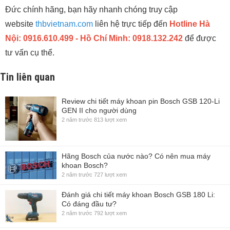
Đức chính hãng, bạn hãy nhanh chóng truy cập
website
thbvietnam.com
liên hệ trực tiếp đến
Hotline Hà
Nội: 0916.610.499 - Hồ Chí Minh: 0918.132.242
để được
tư vấn cụ thể.
Tin liên quan
Review chi tiết máy khoan pin Bosch GSB 120-Li
GEN II cho người dùng
2 năm trước
813 lượt xem
Hãng Bosch của nước nào? Có nên mua máy
khoan Bosch?
2 năm trước
727 lượt xem
Đánh giá chi tiết máy khoan Bosch GSB 180 Li:
Có đáng đầu tư?
2 năm trước
792 lượt xem