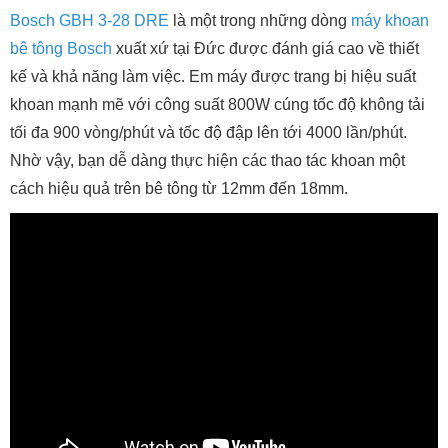
Bosch GBH 3-28 DRE
là một trong những dòng
máy khoan
bê tông Bosch
xuất xứ tại Đức được đánh giá cao về thiết
kế và khả năng làm việc. Em máy được trang bị hiệu suất
khoan mạnh mẽ với công suất 800W cúng tốc độ không tải
tối đa 900 vòng/phút và tốc độ đập lên tới 4000 lần/phút.
Nhờ vậy, bạn dễ dàng thực hiện các thao tác khoan một
cách hiệu quả trên bê tông từ 12mm đến 18mm.