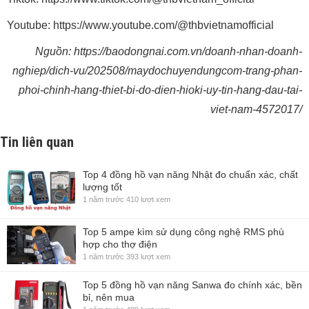
Youtube: https://www.youtube.com/@thbvietnamofficial
Nguồn: https://baodongnai.com.vn/doanh-nhan-doanh-
nghiep/dich-vu/202508/maydochuyendungcom-trang-phan-
phoi-chinh-hang-thiet-bi-do-dien-hioki-uy-tin-hang-dau-tai-
viet-nam-4572017/
Tin liên quan
Top 4 đồng hồ vạn năng Nhật đo chuẩn xác, chất
lượng tốt
1 năm trước
410 lượt xem
Top 5 ampe kìm sử dụng công nghệ RMS phù
hợp cho thợ điện
1 năm trước
393 lượt xem
Top 5 đồng hồ vạn năng Sanwa đo chính xác, bền
bỉ, nên mua