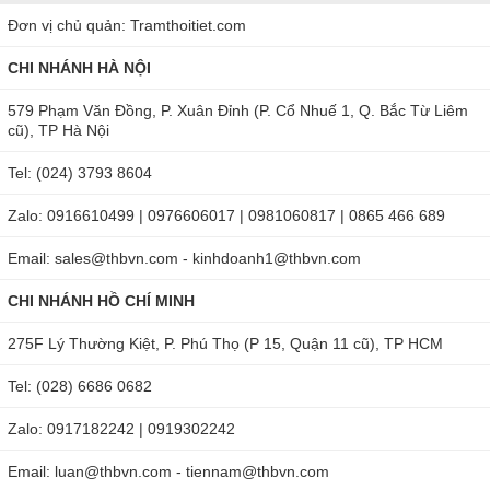
Đơn vị chủ quản: Tramthoitiet.com
CHI NHÁNH HÀ NỘI
579 Phạm Văn Đồng, P. Xuân Đỉnh (P. Cổ Nhuế 1, Q. Bắc Từ Liêm
cũ), TP Hà Nội
Tel: (024) 3793 8604
Zalo: 0916610499 | 0976606017 | 0981060817 | 0865 466 689
Email: sales@thbvn.com - kinhdoanh1@thbvn.com
CHI NHÁNH HỒ CHÍ MINH
275F Lý Thường Kiệt, P. Phú Thọ (P 15, Quận 11 cũ), TP HCM
Tel: (028) 6686 0682
Zalo: 0917182242 | 0919302242
Email: luan@thbvn.com - tiennam@thbvn.com