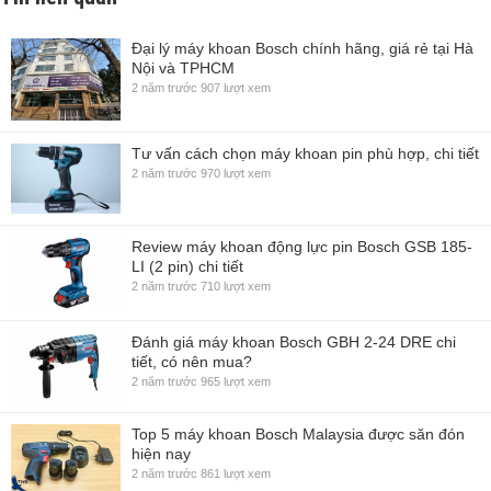
Đại lý máy khoan Bosch chính hãng, giá rẻ tại Hà
Nội và TPHCM
2 năm trước
907 lượt xem
Tư vấn cách chọn máy khoan pin phù hợp, chi tiết
2 năm trước
970 lượt xem
Review máy khoan động lực pin Bosch GSB 185-
LI (2 pin) chi tiết
2 năm trước
710 lượt xem
Đánh giá máy khoan Bosch GBH 2-24 DRE chi
tiết, có nên mua?
2 năm trước
965 lượt xem
Top 5 máy khoan Bosch Malaysia được săn đón
hiện nay
2 năm trước
861 lượt xem