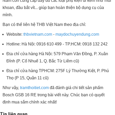
Nam còn cung cấp đầy đủ các loại phụ kiện đi kèm như mũi
khoan, đầu bắt vít... giúp bạn hoàn thiện bộ dụng cụ của
mình.
Bạn có thể liên hệ THB Việt Nam theo địa chỉ:
Website:
thbvietnam.com
-
maydochuyendung.com
Hotline: Hà Nội: 0916 610 499 - TP.HCM: 0918 132 242
Địa chỉ cửa hàng Hà Nội: 579 Phạm Văn Đồng, P. Xuân
Đỉnh (P. Cổ Nhuế 1, Q. Bắc Từ Liêm cũ)
Địa chỉ cửa hàng TPHCM: 275F Lý Thường Kiệt, P. Phú
Thọ (P 15, Quận 11 cũ)
Như vậy,
tramthoitiet.com
đã đánh giá chi tiết sản phẩm
Bosch GSB 16 RE trong bài viết này. Chúc bạn có quyết
định mua sắm chính xác nhất!
Tin liên quan