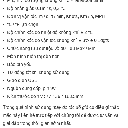
Phạm vi đo lượng không khí: 0 ~ 999900m3/min
Độ phân giải: 0.1m / s, 0,2 ℃
Đơn vị vận tốc: m / s, ft / min, Knots, Km / h, MPH
℃ / ℉ lựa chọn
Độ chính xác đo nhiệt độ không khí: ± 2 ℃
Độ chính xác đo vận tốc không khí: ± 3% ± 0.1dgts
Chức năng lưu dữ liệu và dữ liệu Max / Min
Màn hình hiển thị đèn nền
Báo pin yếu
Tự động tắt khi không sử dụng
Giao diện USB
Nguồn cung cấp: pin 9V
Kích thước đơn vị: 77 * 36 * 163.5mm
Trong quá trình sử dụng
máy đo tốc độ gió
có điều gì thắc
mắc hãy liên hệ trực tiếp với chúng tôi để được tư vấn và
giải đáp trong thời gian sớm nhất.