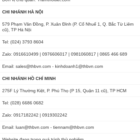
CHI NHÁNH HÀ NỘI
579 Phạm Văn Đồng, P. Xuân Đỉnh (P. Cổ Nhuế 1, Q. Bắc Từ Liêm
cũ), TP Hà Nội
Tel: (024) 3793 8604
Zalo: 0916610499 | 0976606017 | 0981060817 | 0865 466 689
Email: sales@thbvn.com - kinhdoanh1@thbvn.com
CHI NHÁNH HỒ CHÍ MINH
275F Lý Thường Kiệt, P. Phú Thọ (P 15, Quận 11 cũ), TP HCM
Tel: (028) 6686 0682
Zalo: 0917182242 | 0919302242
Email: luan@thbvn.com - tiennam@thbvn.com
Website đang trong quá trình thử nghiệm