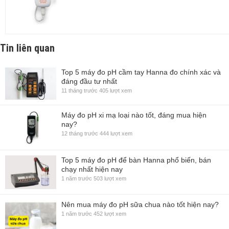
Tin liên quan
Top 5 máy đo pH cầm tay Hanna đo chính xác và
đáng đầu tư nhất
11 tháng trước
405 lượt xem
Máy đo pH xi mạ loại nào tốt, đáng mua hiện
nay?
12 tháng trước
444 lượt xem
Top 5 máy đo pH để bàn Hanna phổ biến, bán
chạy nhất hiện nay
1 năm trước
503 lượt xem
Nên mua máy đo pH sữa chua nào tốt hiện nay?
1 năm trước
452 lượt xem