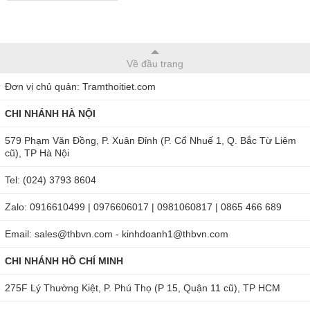
Về đầu trang
Đơn vị chủ quản: Tramthoitiet.com
CHI NHÁNH HÀ NỘI
579 Phạm Văn Đồng, P. Xuân Đỉnh (P. Cổ Nhuế 1, Q. Bắc Từ Liêm
cũ), TP Hà Nội
Tel: (024) 3793 8604
Zalo: 0916610499 | 0976606017 | 0981060817 | 0865 466 689
Email: sales@thbvn.com - kinhdoanh1@thbvn.com
CHI NHÁNH HỒ CHÍ MINH
275F Lý Thường Kiệt, P. Phú Thọ (P 15, Quận 11 cũ), TP HCM