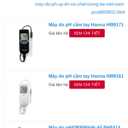
may-do-ph-uy-tin-va-chat-luong-tai-viet-nam-
post869902.html
Máy đo pH cầm tay Hanna HI99171
Giá liên hệ
XEM CHI TIẾT
Máy đo pH cầm tay Hanna HI99161
Giá liên hệ
XEM CHI TIẾT
Máy đo pH/ORP/Nhiệt độ PH8414