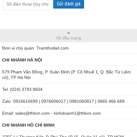
Gửi đánh giá
Về đầu trang
Đơn vị chủ quản: Tramthoitiet.com
CHI NHÁNH HÀ NỘI
579 Phạm Văn Đồng, P. Xuân Đỉnh (P. Cổ Nhuế 1, Q. Bắc Từ Liêm
cũ), TP Hà Nội
Tel: (024) 3793 8604
Zalo: 0916610499 | 0976606017 | 0981060817 | 0865 466 689
Email: sales@thbvn.com - kinhdoanh1@thbvn.com
CHI NHÁNH HỒ CHÍ MINH
275F Lý Thường Kiệt, P. Phú Thọ (P 15, Quận 11 cũ), TP HCM