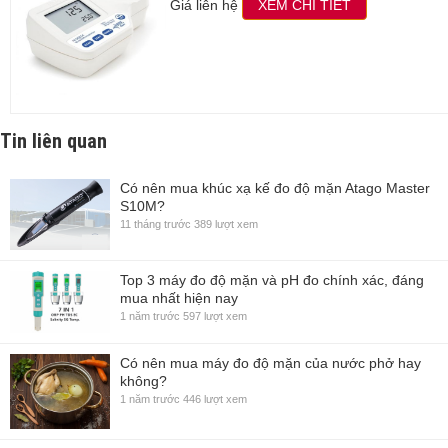
Giá liên hệ
XEM CHI TIẾT
Tin liên quan
Có nên mua khúc xạ kế đo độ mặn Atago Master
S10M?
11 tháng trước
389 lượt xem
Top 3 máy đo độ mặn và pH đo chính xác, đáng
mua nhất hiện nay
1 năm trước
597 lượt xem
Có nên mua máy đo độ mặn của nước phở hay
không?
1 năm trước
446 lượt xem