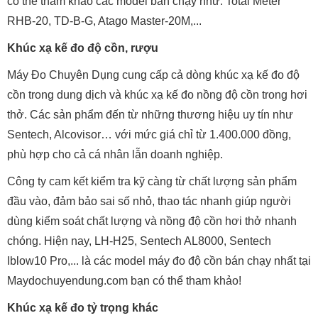
có thể tham khảo các model bán chạy như: Total Meter
RHB-20, TD-B-G, Atago Master-20M,...
Khúc xạ kế đo độ cồn, rượu
Máy Đo Chuyên Dụng cung cấp cả dòng khúc xạ kế đo độ
cồn trong dung dịch và khúc xạ kế đo nồng độ cồn trong hơi
thở. Các sản phẩm đến từ những thương hiệu uy tín như
Sentech, Alcovisor… với mức giá chỉ từ 1.400.000 đồng,
phù hợp cho cả cá nhân lẫn doanh nghiệp.
Công ty cam kết kiểm tra kỹ càng từ chất lượng sản phẩm
đầu vào, đảm bảo sai số nhỏ, thao tác nhanh giúp người
dùng kiểm soát chất lượng và nồng độ cồn hơi thở nhanh
chóng. Hiện nay, LH-H25, Sentech AL8000, Sentech
Iblow10 Pro,... là các model máy đo độ cồn bán chạy nhất tại
Maydochuyendung.com bạn có thể tham khảo!
Khúc xạ kế đo tỷ trọng khác