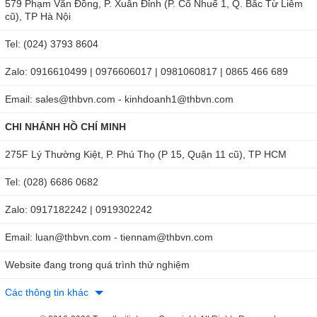
579 Phạm Văn Đồng, P. Xuân Đỉnh (P. Cổ Nhuế 1, Q. Bắc Từ Liêm
cũ), TP Hà Nội
Tel: (024) 3793 8604
Zalo: 0916610499 | 0976606017 | 0981060817 | 0865 466 689
Email: sales@thbvn.com - kinhdoanh1@thbvn.com
CHI NHÁNH HỒ CHÍ MINH
275F Lý Thường Kiệt, P. Phú Thọ (P 15, Quận 11 cũ), TP HCM
Tel: (028) 6686 0682
Zalo: 0917182242 | 0919302242
Email: luan@thbvn.com - tiennam@thbvn.com
Website đang trong quá trình thử nghiệm
Các thông tin khác