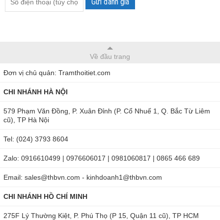
Gửi đánh giá
Về đầu trang
Đơn vị chủ quản: Tramthoitiet.com
CHI NHÁNH HÀ NỘI
579 Phạm Văn Đồng, P. Xuân Đỉnh (P. Cổ Nhuế 1, Q. Bắc Từ Liêm
cũ), TP Hà Nội
Tel: (024) 3793 8604
Zalo: 0916610499 | 0976606017 | 0981060817 | 0865 466 689
Email: sales@thbvn.com - kinhdoanh1@thbvn.com
CHI NHÁNH HỒ CHÍ MINH
275F Lý Thường Kiệt, P. Phú Thọ (P 15, Quận 11 cũ), TP HCM