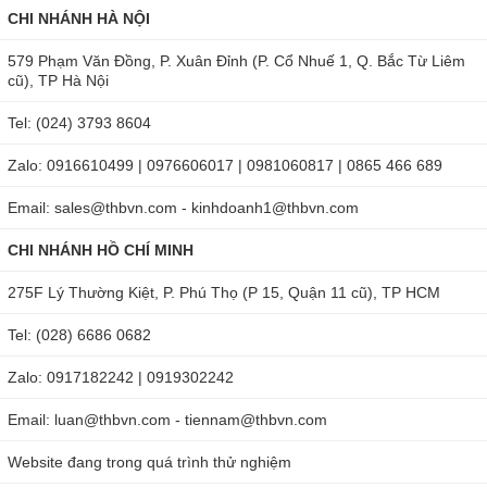
CHI NHÁNH HÀ NỘI
579 Phạm Văn Đồng, P. Xuân Đỉnh (P. Cổ Nhuế 1, Q. Bắc Từ Liêm
cũ), TP Hà Nội
Tel: (024) 3793 8604
Zalo: 0916610499 | 0976606017 | 0981060817 | 0865 466 689
Email: sales@thbvn.com - kinhdoanh1@thbvn.com
CHI NHÁNH HỒ CHÍ MINH
275F Lý Thường Kiệt, P. Phú Thọ (P 15, Quận 11 cũ), TP HCM
Tel: (028) 6686 0682
Zalo: 0917182242 | 0919302242
Email: luan@thbvn.com - tiennam@thbvn.com
Website đang trong quá trình thử nghiệm