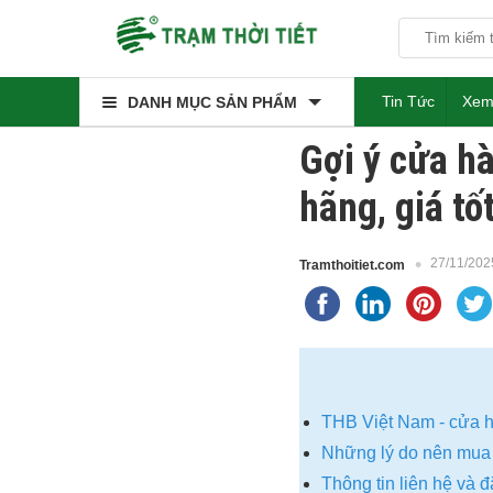
Tin Tức
Xem
DANH MỤC SẢN PHẨM
Gợi ý cửa h
hãng, giá tố
27/11/202
Tramthoitiet.com
THB Việt Nam - cửa h
Những lý do nên mua
Thông tin liên hệ và