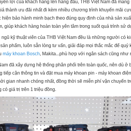
yền lợi của khách hàng lên hàng đầu, THB Việt Nam đã mang
giá thành ưu đãi nhất đi kèm nhiều chương trình khuyến mãi cự
c hiện bảo hành minh bạch theo đúng quy định của nhà sản xuất
m, giúp khách hàng hoàn toàn yên tâm trong suốt quá trình sử dụ
i ngũ kỹ thuật viên của THB Việt Nam đều là những người có ki
sản phẩm, luôn sẵn lòng tư vấn, giải đáp mọi thắc mắc để quý 
ẫu
máy khoan Bosch
, Makita...phù hợp với ngân sách cũng như
Nam đã xây dựng hệ thống phân phối trên toàn quốc, nên dù ở 
 tiếp cận thông tin và đặt mua máy khoan pin - máy khoan điện.
hời gian nhanh chóng nhất, đồng thời sẽ miễn phí vận chuyển t
ó giá trị trên 1 triệu đồng.