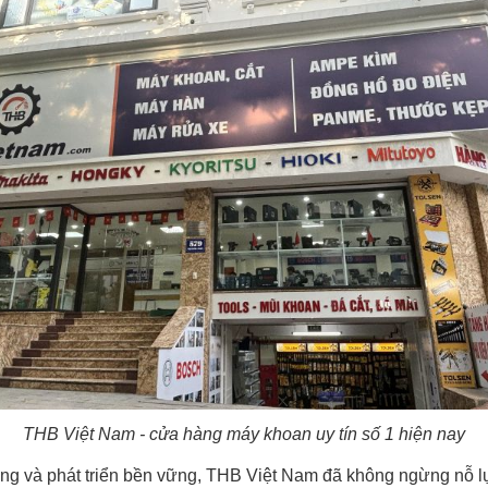
THB Việt Nam - cửa hàng máy khoan uy tín số 1 hiện nay
g và phát triển bền vững, THB Việt Nam đã không ngừng nỗ lự