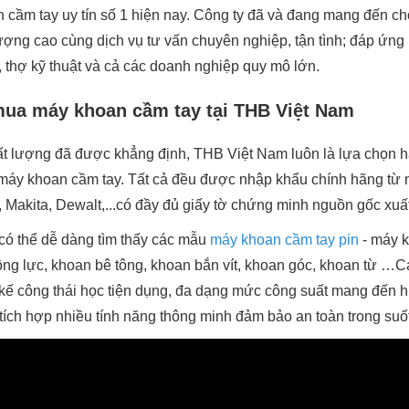
cầm tay uy tín số 1 hiện nay. Công ty đã và đang mang đến c
ượng cao cùng dịch vụ tư vấn chuyên nghiệp, tận tình; đáp ứn
, thợ kỹ thuật và cả các doanh nghiệp quy mô lớn.
mua máy khoan cầm tay tại THB Việt Nam
hất lượng đã được khẳng định, THB Việt Nam luôn là lựa chọn 
máy khoan cầm tay. Tất cả đều được nhập khẩu chính hãng từ 
 Makita, Dewalt,...có đầy đủ giấy tờ chứng minh nguồn gốc xuấ
có thể dễ dàng tìm thấy các mẫu
máy khoan cầm tay pin
- máy k
ng lực, khoan bê tông, khoan bắn vít, khoan góc, khoan từ …
t kế công thái học tiện dụng, đa dạng mức công suất mang đến 
ích hợp nhiều tính năng thông minh đảm bảo an toàn trong suốt