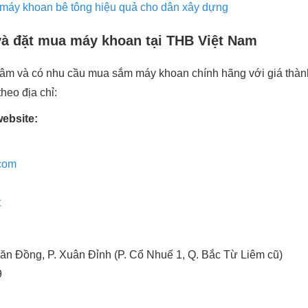
máy khoan bê tông hiệu quả cho dân xây dựng
 và đặt mua máy khoan tại THB Việt Nam
m và có nhu cầu mua sắm máy khoan chính hãng với giá thành t
heo địa chỉ:
website:
com
t
ăn Đồng, P. Xuân Đỉnh (P. Cổ Nhuế 1, Q. Bắc Từ Liêm cũ)
9