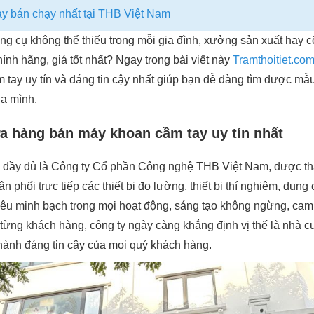
y bán chạy nhất tại THB Việt Nam
ng cụ không thể thiếu trong mỗi gia đình, xưởng sản xuất hay c
nh hãng, giá tốt nhất? Ngay trong bài viết này
Tramthoitiet.co
tay uy tín và đáng tin cậy nhất giúp bạn dễ dàng tìm được m
ủa mình.
a hàng bán máy khoan cầm tay uy tín nhất
i đầy đủ là Công ty Cổ phần Công nghệ THB Việt Nam, được th
 phối trực tiếp các thiết bị đo lường, thiết bị thí nghiệm, dụn
u minh bạch trong mọi hoạt động, sáng tạo không ngừng, cam k
từng khách hàng, công ty ngày càng khẳng định vị thế là nhà cu
hành đáng tin cậy của mọi quý khách hàng.