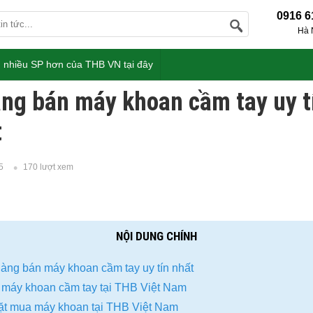
0916 6
Hà 
 nhiều SP hơn của THB VN tại đây
àng bán máy khoan cầm tay uy t
t
5
170 lượt xem
NỘI DUNG CHÍNH
àng bán máy khoan cầm tay uy tín nhất
 máy khoan cầm tay tại THB Việt Nam
 đặt mua máy khoan tại THB Việt Nam