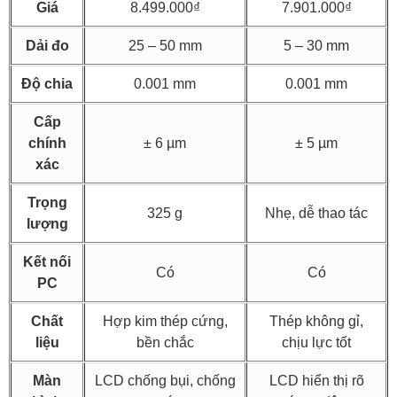
Giá
8.499.000₫
7.901.000₫
Dải đo
25 – 50 mm
5 – 30 mm
Độ chia
0.001 mm
0.001 mm
Cấp
chính
± 6 µm
± 5 µm
xác
Trọng
325 g
Nhẹ, dễ thao tác
lượng
Kết nối
Có
Có
PC
Chất
Hợp kim thép cứng,
Thép không gỉ,
liệu
bền chắc
chịu lực tốt
Màn
LCD chống bụi, chống
LCD hiển thị rõ