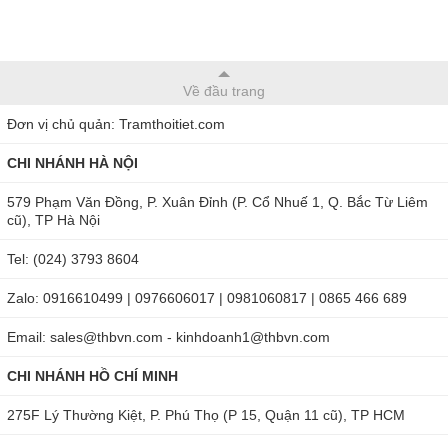
Về đầu trang
Đơn vị chủ quản: Tramthoitiet.com
CHI NHÁNH HÀ NỘI
579 Phạm Văn Đồng, P. Xuân Đỉnh (P. Cổ Nhuế 1, Q. Bắc Từ Liêm
cũ), TP Hà Nội
Tel: (024) 3793 8604
Zalo: 0916610499 | 0976606017 | 0981060817 | 0865 466 689
Email: sales@thbvn.com - kinhdoanh1@thbvn.com
CHI NHÁNH HỒ CHÍ MINH
275F Lý Thường Kiệt, P. Phú Thọ (P 15, Quận 11 cũ), TP HCM