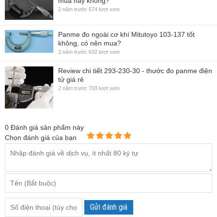
mua hay không?
2 năm trước
574 lượt xem
Panme đo ngoài cơ khí Mitutoyo 103-137 tốt
không, có nên mua?
2 năm trước
632 lượt xem
Review chi tiết 293-230-30 - thước đo panme điện
tử giá rẻ
2 năm trước
703 lượt xem
0
Đánh giá sản phẩm này
Chọn đánh giá của bạn
Gửi đánh giá