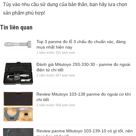
Tùy vào nhu cầu sử dụng của bản thân, bạn hãy lựa chọn
sản phẩm phù hợp!
Tin liên quan
Top 3 panme đo lỗ 3 chấu đo chuẩn xác, đáng
mua nhất hiện nay
1 năm trước
321 lượt xem
Đánh giá Mitutoyo 293-330-30 - panme đo ngoài
điện tử chi tiết
2 năm trước
557 lượt xem
Review Mitutoyo 103-138 panme đo ngoài cơ khí
chi tiết
2 năm trước
556 lượt xem
Review panme Mitutoyo 103-139-10 có gì tốt, nên