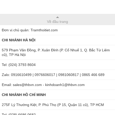
Về đầu trang
Đơn vị chủ quản: Tramthoitiet.com
CHI NHÁNH HÀ NỘI
579 Phạm Văn Đồng, P. Xuân Đỉnh (P. Cổ Nhuế 1, Q. Bắc Từ Liêm
cũ), TP Hà Nội
Tel: (024) 3793 8604
Zalo: 0916610499 | 0976606017 | 0981060817 | 0865 466 689
Email: sales@thbvn.com - kinhdoanh1@thbvn.com
CHI NHÁNH HỒ CHÍ MINH
275F Lý Thường Kiệt, P. Phú Thọ (P 15, Quận 11 cũ), TP HCM
Tel: (028) 6686 0682