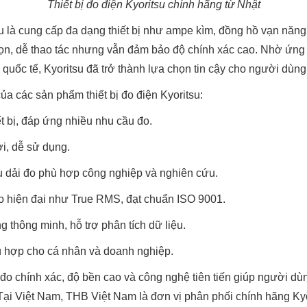
Thiết bị đo điện Kyoritsu chính hãng từ Nhật
u là cung cấp đa dạng thiết bị như ampe kìm, đồng hồ vạn năng
gọn, dễ thao tác nhưng vẫn đảm bảo độ chính xác cao. Nhờ ứn
 quốc tế, Kyoritsu đã trở thành lựa chọn tin cậy cho người dùng 
a các sản phẩm thiết bị đo điện Kyoritsu:
ết bị, đáp ứng nhiều nhu cầu đo.
lợi, dễ sử dụng.
ều dải đo phù hợp công nghiệp và nghiên cứu.
 hiện đại như True RMS, đạt chuẩn ISO 9001.
g thông minh, hỗ trợ phân tích dữ liệu.
hù hợp cho cá nhân và doanh nghiệp.
u đo chính xác, độ bền cao và công nghệ tiên tiến giúp người dù
 Tại Việt Nam, THB Việt Nam là đơn vị phân phối chính hãng Ky