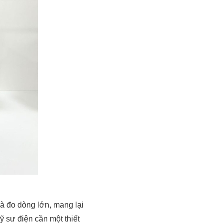
và đo dòng lớn, mang lại
ỹ sư điện cần một thiết