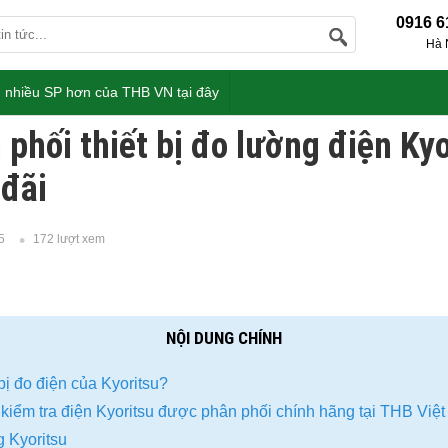
0916 6
Hà 
 nhiều SP hơn của THB VN tại đây
 phối thiết bị đo lường điện Ky
 đãi
5
172 lượt xem
NỘI DUNG CHÍNH
bị đo điện của Kyoritsu?
và kiểm tra điện Kyoritsu được phân phối chính hãng tại THB Việ
 Kyoritsu