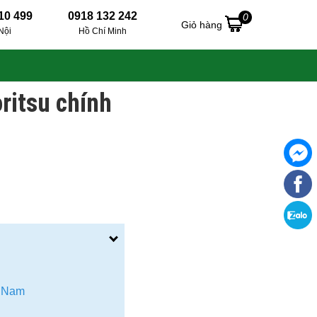
10 499
0918 132 242
0
Giỏ hàng
Nội
Hồ Chí Minh
oritsu chính
t Nam