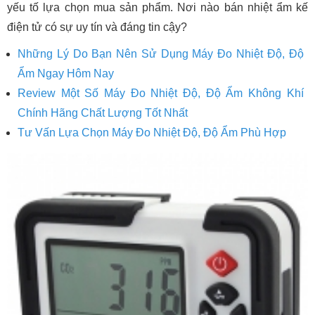
yếu tố lựa chọn mua sản phẩm. Nơi nào bán nhiệt ẩm kế
điện tử có sự uy tín và đáng tin cậy?
Những Lý Do Bạn Nên Sử Dụng Máy Đo Nhiệt Độ, Độ
Ẩm Ngay Hôm Nay
Review Một Số Máy Đo Nhiệt Độ, Độ Ẩm Không Khí
Chính Hãng Chất Lượng Tốt Nhất
Tư Vấn Lựa Chọn Máy Đo Nhiệt Độ, Độ Ẩm Phù Hợp