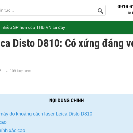
0916 6
Hà 
 nhiều SP hơn của THB VN tại đây
ica Disto D810: Có xứng đáng v
6
109 lượt xem
NỘI DUNG CHÍNH
máy đo khoảng cách laser Leica Disto D810
 cao
chính xác cao