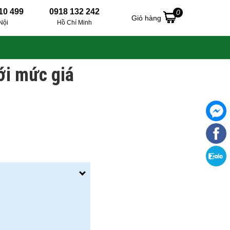
10 499
0918 132 242
0
Giỏ hàng
Nội
Hồ Chí Minh
ới mức giá