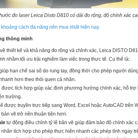
hước đo laser Leica Disto D810 có dải đo rộng, độ chính xác c
 khoảng cách đa năng nên mua nhất hiện nay
ăng thông minh
về thiết kế và khả năng đo rộng và chỉnh xác, Leica DISTO D8
h nhằm tối ưu trải nghiệm làm việc trong thực tế. Cụ thể là:
giúp hạn chế sai số do rung tay, đồng thời cho phép người dùn
c nhanh hơn theo thói quen cá nhân.
g
được tích hợp giúp xác định phương hướng chính xác, hỗ trợ 
ện trường.
hể được truyền trực tiếp sang Word, Excel hoặc AutoCAD trên 
kế bản vẽ trở nên thuận tiện hơn.
ale
tự động điều chỉnh tỷ lệ bản vẽ giúp đảm bảo độ chính xác cao
á nhân tích hợp cho phép thực hiện nhanh các phép tính ngay trê