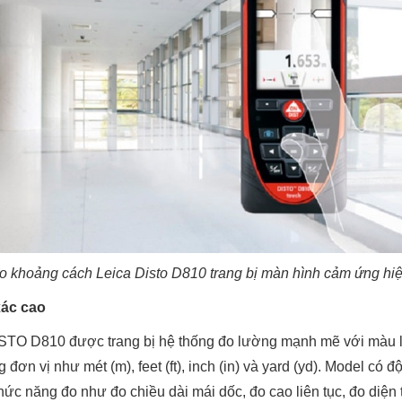
o khoảng cách Leica Disto D810 trang bị màn hình cảm ứng hi
xác cao
STO D810 được trang bị hệ thống đo lường mạnh mẽ với màu la
đơn vị như mét (m), feet (ft), inch (in) và yard (yd). Model có 
c năng đo như đo chiều dài mái dốc, đo cao liên tục, đo diện tíc