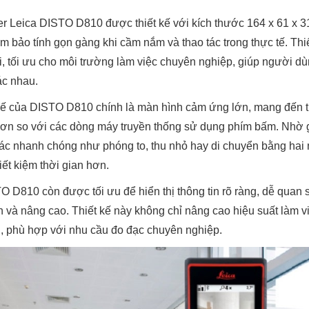
r Leica DISTO D810 được thiết kế với kích thước 164 x 61 x 3
 bảo tính gọn gàng khi cầm nắm và thao tác trong thực tế. Thi
i, tối ưu cho môi trường làm việc chuyên nghiệp, giúp người d
ác nhau.
t kế của DISTO D810 chính là màn hình cảm ứng lớn, mang đến t
 hơn so với các dòng máy truyền thống sử dụng phím bấm. Nhờ 
ác nhanh chóng như phóng to, thu nhỏ hay di chuyển bằng hai n
tiết kiệm thời gian hơn.
 D810 còn được tối ưu để hiển thị thông tin rõ ràng, dễ quan s
và nâng cao. Thiết kế này không chỉ nâng cao hiệu suất làm vi
, phù hợp với nhu cầu đo đạc chuyên nghiệp.