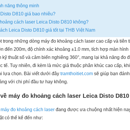
ính năng thông minh
 Disto D810 giá bao nhiêu?
hoảng cách laser Leica Disto D810 không?
ch Leica Disto D810 giá tốt tại THB Việt Nam
t trong những dòng máy đo khoảng cách laser cao cấp và tiên ti
lên đến 200m, độ chính xác khoảng ±1.0 mm, tích hợp màn hình
kỹ thuật số và cảm biến nghiêng 360°, mang lại khả năng đo đạ
ực tế. Tuy nhiên, đi kèm là mức giá thuộc phân khúc cao cấp, k
i lựa chọn. Bài viết dưới đây
tramthoitiet.com
sẽ giúp bạn đánh 
ng với chi phí đầu tư hay không.
về máy đo khoảng cách laser Leica Disto D810
u
máy đo khoảng cách laser
đang được ưa chuộng nhất hiện nay
ật có thể kể đến như: