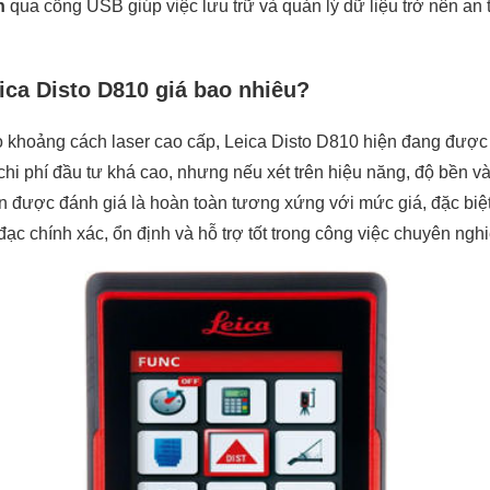
h
qua cổng USB giúp việc lưu trữ và quản lý dữ liệu trở nên an 
ica Disto D810 giá bao nhiêu?
khoảng cách laser cao cấp, Leica Disto D810 hiện đang được
 chi phí đầu tư khá cao, nhưng nếu xét trên hiệu năng, độ bền 
ẫn được đánh giá là hoàn toàn tương xứng với mức giá, đặc biệ
đạc chính xác, ổn định và hỗ trợ tốt trong công việc chuyên nghi