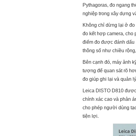
Pythagoras, đo ngang th
nghiệp trong xây dựng và
Không chỉ dừng lại ở đ
đo kết hợp camera, cho p
điểm đo được đánh dấu b
thông số như chiều rộng,
Bên cạnh đó, máy ảnh kỹ 
tượng để quan sát rõ hơn
đo giúp ghi lại và quản l
Leica DISTO D810 được tr
chính xác cao và phản á
cho phép người dùng tạo
tiện lợi.