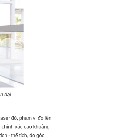
ện đại
ser đỏ, phạm vi đo lên
độ chính xác cao khoảng
h - thể tích, đo góc,