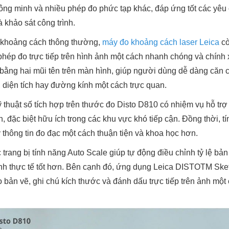
ông minh và nhiều phép đo phức tạp khác, đáp ứng tốt các yêu
 khảo sát công trình.
o khoảng cách thông thường,
máy đo khoảng cách laser Leica
cò
hép đo trực tiếp trên hình ảnh một cách nhanh chóng và chính x
ằng hai mũi tên trên màn hình, giúp người dùng dễ dàng căn c
 diện tích hay đường kính một cách trực quan.
thuật số tích hợp trên thước đo Disto D810 có nhiệm vụ hỗ trợ 
, đặc biệt hữu ích trong các khu vực khó tiếp cận. Đồng thời, t
ý thông tin đo đạc một cách thuận tiện và khoa học hơn.
ang bị tính năng Auto Scale giúp tự động điều chỉnh tỷ lệ bản
nh thực tế tốt hơn. Bên cạnh đó, ứng dụng Leica DISTOTM Sket
 bản vẽ, ghi chú kích thước và đánh dấu trực tiếp trên ảnh mộ