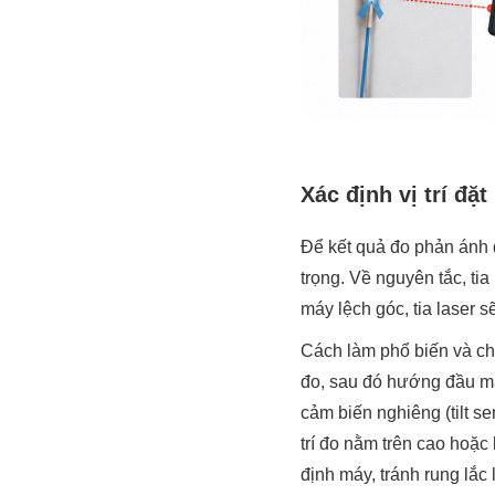
Xác định vị trí đ
Để kết quả đo phản ánh đ
trọng. Về nguyên tắc, ti
máy lệch góc, tia laser 
Cách làm phổ biến và chí
đo, sau đó hướng đầu má
cảm biến nghiêng (tilt s
trí đo nằm trên cao hoặc
định máy, tránh rung lắc 