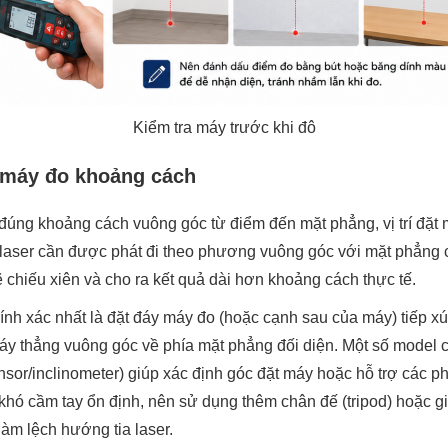
Kiểm tra máy trước khi đô
ặt máy đo khoảng cách
úng khoảng cách vuông góc từ điểm đến mặt phẳng, vị trí đặt m
a laser cần được phát đi theo phương vuông góc với mặt phẳng c
sẽ chiếu xiên và cho ra kết quả dài hơn khoảng cách thực tế.
nh xác nhất là đặt đáy máy đo (hoặc cạnh sau của máy) tiếp xúc
y thẳng vuông góc về phía mặt phẳng đối diện. Một số model 
ensor/inclinometer) giúp xác định góc đặt máy hoặc hỗ trợ các ph
 khó cầm tay ổn định, nên sử dụng thêm chân đế (tripod) hoặc 
làm lệch hướng tia laser.