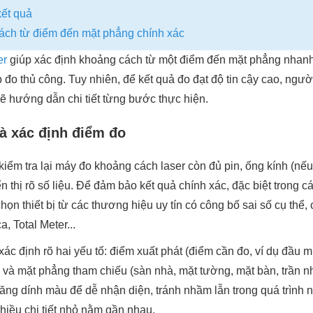
kết quả
ách từ điểm đến mặt phẳng chính xác
er
giúp xác định khoảng cách từ một điểm đến mặt phẳng nhanh
o thủ công. Tuy nhiên, để kết quả đo đạt độ tin cậy cao, ngườ
sẽ hướng dẫn chi tiết từng bước thực hiện.
và xác định điểm đo
 kiểm tra lại máy đo khoảng cách laser còn đủ pin, ống kính (nế
n thị rõ số liệu. Để đảm bảo kết quả chính xác, đặc biệt trong c
họn thiết bị từ các thương hiệu uy tín có công bố sai số cụ th
ca, Total Meter...
xác định rõ hai yếu tố: điểm xuất phát (điểm cần đo, ví dụ đầu m
 và mặt phẳng tham chiếu (sàn nhà, mặt tường, mặt bàn, trần nh
ng dính màu để dễ nhận diện, tránh nhầm lẫn trong quá trình ng
nhiều chi tiết nhỏ nằm gần nhau.