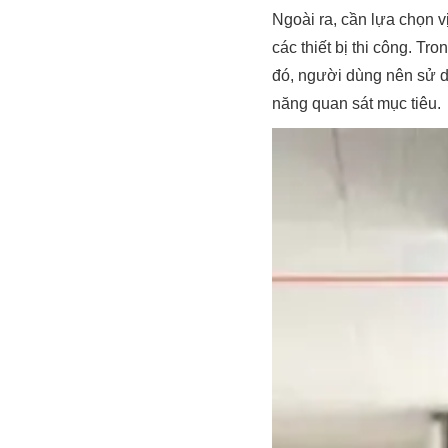
Ngoài ra, cần lựa chọn vị
các thiết bị thi công. T
đó, người dùng nên sử 
năng quan sát mục tiêu.