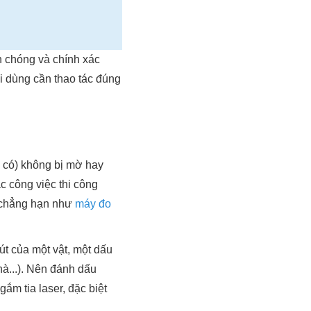
 chóng và chính xác
i dùng cần thao tác đúng
u có) không bị mờ hay
ác công việc thi công
ể, chẳng hạn như
máy đo
út của một vật, một dấu
à...). Nên đánh dấu
ắm tia laser, đặc biệt