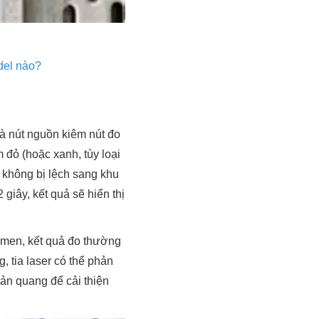
del nào?
là nút nguồn kiêm nút đo
 đỏ (hoặc xanh, tùy loại
, không bị lệch sang khu
iây, kết quả sẽ hiển thị
 men, kết quả đo thường
, tia laser có thể phản
ản quang để cải thiện