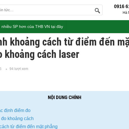
0916 6
Hà 
 nhiều SP hơn của THB VN tại đây
nh khoảng cách từ điểm đến m
 khoảng cách laser
6
94 lượt xem
NỘI DUNG CHÍNH
ác định điểm đo
áy đo khoảng cách
cách từ điểm đến mặt phẳng