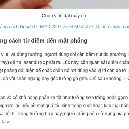
Chọn vị trí đặt máy đo
ảng cách Bosch GLM 50-23 G vs GLM 50-27 CG, nên chọn mo
ảng cách từ điểm đến mặt phẳng
 vị trí và đúng hướng, người dùng chỉ cần bấm nút đo (thường 
 tay) để tia laser được phát ra. Lúc này, cần quan sát điểm chấm
ặt phẳng đối diện để chắc chắn nó rơi đúng vào vị trí cần đo tới
 đồ vật chắn ngang hay góc tường gồ ghề. Chỉ sau khoảng 1–2 g
ẵn và có khả năng phản xạ tốt như tường sơn trắng hoặc gạch
Ngược lại, nếu bề mặt quá tối, kính trong suốt hoặc kim loại bóng
sai lệch. Trong trường hợp này, người dùng nên sử dụng bia ph
 laser.