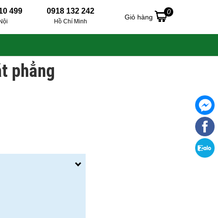
10 499
0918 132 242
0
Giỏ hàng
Nội
Hồ Chí Minh
ặt phẳng