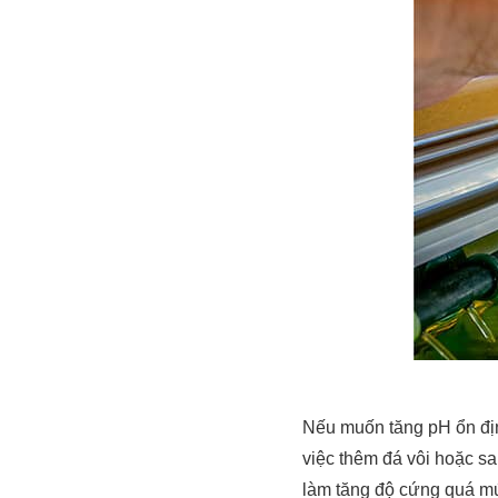
Nếu muốn tăng pH ổn địn
việc thêm đá vôi hoặc s
làm tăng độ cứng quá m