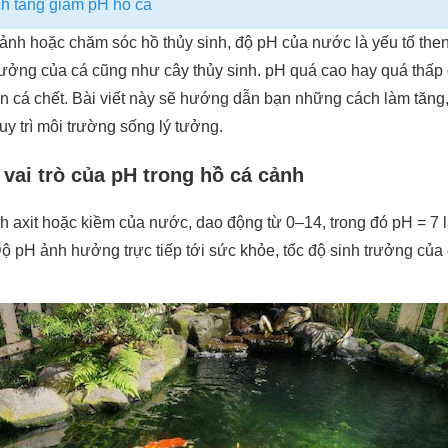
ch tăng giảm pH hồ cá
cảnh hoặc chăm sóc hồ thủy sinh, độ pH của nước là yếu tố then
ưởng của cá cũng như cây thủy sinh. pH quá cao hay quá thấp đ
ến cá chết. Bài viết này sẽ hướng dẫn bạn những cách làm tăng
uy trì môi trường sống lý tưởng.
 vai trò của pH trong hồ cá cảnh
nh axit hoặc kiềm của nước, dao động từ 0–14, trong đó pH = 7 là
Độ pH ảnh hưởng trực tiếp tới sức khỏe, tốc độ sinh trưởng của 