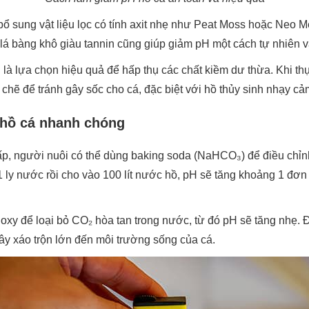
bổ sung vật liệu lọc có tính axit nhẹ như Peat Moss hoặc Neo
 lá bàng khô giàu tannin cũng giúp giảm pH một cách tự nhiên 
h là lựa chọn hiệu quả để hấp thụ các chất kiềm dư thừa. Khi th
t chẽ để tránh gây sốc cho cá, đặc biệt với hồ thủy sinh nhạy cả
 hồ cá nhanh chóng
ấp, người nuôi có thể dùng baking soda (NaHCO₃) để điều chỉnh
1 ly nước rồi cho vào 100 lít nước hồ, pH sẽ tăng khoảng 1 đ
í oxy để loại bỏ CO₂ hòa tan trong nước, từ đó pH sẽ tăng nhẹ
ây xáo trộn lớn đến môi trường sống của cá.