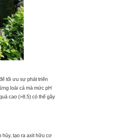
ể tối ưu sự phát triển
 từng loài cá mà mức pH
 quá cao (>8.5) có thể gây
 hủy, tạo ra axit hữu cơ