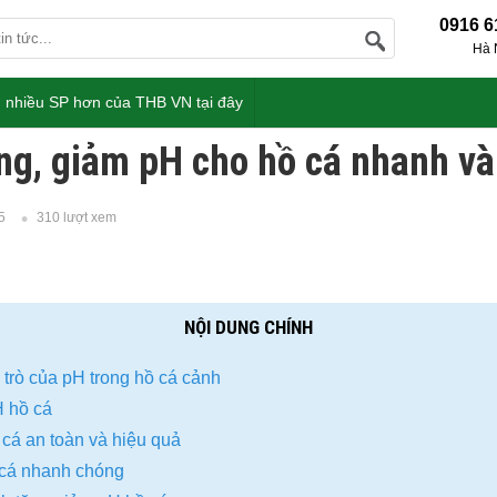
0916 6
Hà 
 nhiều SP hơn của THB VN tại đây
ng, giảm pH cho hồ cá nhanh và
5
310 lượt xem
NỘI DUNG CHÍNH
 trò của pH trong hồ cá cảnh
 hồ cá
cá an toàn và hiệu quả
 cá nhanh chóng