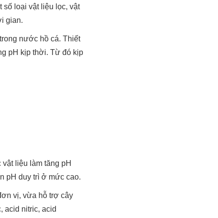
 loại vật liệu lọc, vật
i gian.
trong nước hồ cá. Thiết
g pH kịp thời. Từ đó kịp
 vật liệu làm tăng pH
n pH duy trì ở mức cao.
ơn vị, vừa hỗ trợ cây
acid nitric, acid