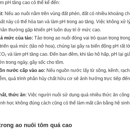
m pH tăng cao có thể kể đến:
t:
Nếu ao nuôi nằm trên vùng đất phèn, đất có nhiều khoáng chất
ất này có thể hòa tan và làm pH trong ao tăng. Việc không xử l
nhân thường gặp khiến pH luôn duy trì ở mức cao.
uá mức của tảo:
Tảo trong ao nuôi đóng vai trò quan trọng tron
triển quá mức (tảo nở hoa), chúng lại gây ra biến động pH rất 
O₂ và làm pH tăng cao. Đến ban đêm, khi tảo hô hấp, pH lại gi
ớn trong ngày, gây sốc cho tôm.
ồn nước cấp vào ao:
Nếu nguồn nước lấy từ sông, kênh, rạc
iễm, quá trình phân hủy chất hữu cơ sẽ ảnh hưởng trực tiếp đến
ất, thức ăn
: Việc người nuôi sử dụng quá nhiều thức ăn công 
nh học không đúng cách cũng có thể làm mất cân bằng hệ sinh 
 trong ao nuôi tôm quá cao