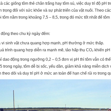
 là các giống tôm thẻ chân trắng hay tôm sú, việc duy trì độ pH 
n trọng đối với sức khỏe và sự phát triển của vật nuôi. Theo cá
i tôm nằm trong khoảng 7,5 – 8,5, trong đó mức tốt nhất để tôm 
 động theo chu kỳ ngày đêm:
và vi sinh vật chưa quang hợp mạnh, pH thường ở mức thấp.
quá trình quang hợp diễn ra mạnh mẽ, tảo hấp thụ CO₂ khiến pH 
 dao động trong ngưỡng 0,2 – 0,5 đơn vị pH thì tôm vẫn có thể 
5 trong ngày, tôm dễ bị sốc, yếu dần, giảm khả năng miễn dịch
 theo dõi và duy trì pH ở mức an toàn để hạn chế rủi ro trong qu