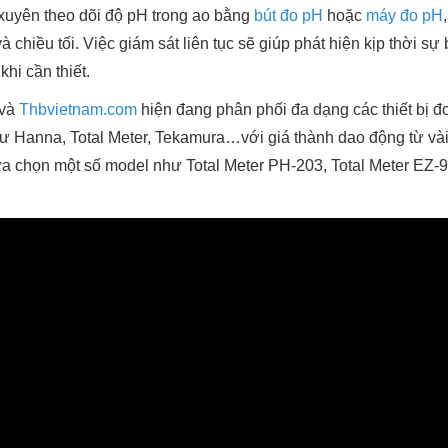
xuyên theo dõi độ pH trong ao bằng
bút đo pH
hoặc
máy đo pH
 chiều tối. Việc giám sát liên tục sẽ giúp phát hiện kịp thời s
hi cần thiết.
và
Thbvietnam.com
hiện đang phân phối đa dạng các thiết bị đ
ư Hanna, Total Meter, Tekamura…với giá thành dao động từ vài 
ựa chọn một số model như Total Meter PH-203, Total Meter EZ