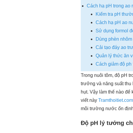
Cách hạ pH trong ao 
Kiểm tra pH thườ
Cách hạ pH ao n
Sử dụng formol đ
Dùng phèn nhôm 
Cải tạo đáy ao tr
Quản lý thức ăn v
Cách giảm độ ph 
Trong nuôi tôm, độ pH tr
trưởng và năng suất thu
hụt. Vậy làm thế nào để 
viết này
Tramthoitiet.com
môi trường nước ổn định
Độ pH lý tưởng ch