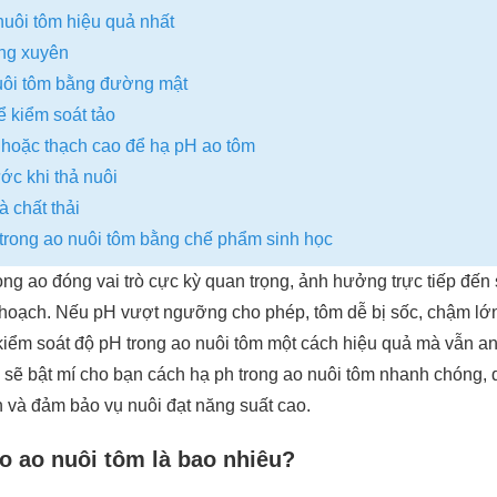
nuôi tôm hiệu quả nhất
ng xuyên
uôi tôm bằng đường mật
ể kiểm soát tảo
hoặc thạch cao để hạ pH ao tôm
ước khi thả nuôi
à chất thải
trong ao nuôi tôm bằng chế phẩm sinh học
ong ao đóng vai trò cực kỳ quan trọng, ảnh hưởng trực tiếp đến 
 hoạch. Nếu pH vượt ngưỡng cho phép, tôm dễ bị sốc, chậm lớn
kiểm soát độ pH trong ao nuôi tôm một cách hiệu quả mà vẫn an
sẽ bật mí cho bạn cách hạ ph trong ao nuôi tôm nhanh chóng, d
 và đảm bảo vụ nuôi đạt năng suất cao.
o ao nuôi tôm là bao nhiêu?