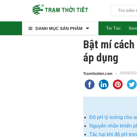
Tin Tức
Xem
DANH MỤC SẢN PHẨM
Bật mí cách
áp dụng
24/09/202
Tramthoitiet.com
Độ pH lý tưởng cho a
Nguyên nhân khiến p
Tác hại khi độ pH tro