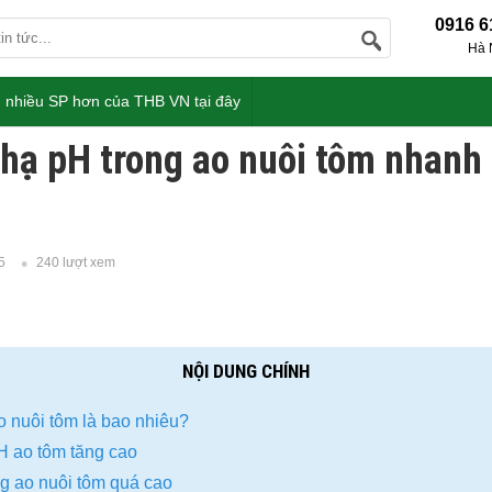
0916 6
Hà 
 nhiều SP hơn của THB VN tại đây
 hạ pH trong ao nuôi tôm nhanh
5
240 lượt xem
NỘI DUNG CHÍNH
o nuôi tôm là bao nhiêu?
H ao tôm tăng cao
ng ao nuôi tôm quá cao