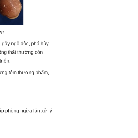
tôm
, gây ngộ độc, phá hủy
ộng thất thường còn
riển.
lượng tôm thương phẩm,
háp phòng ngừa lẫn xử lý