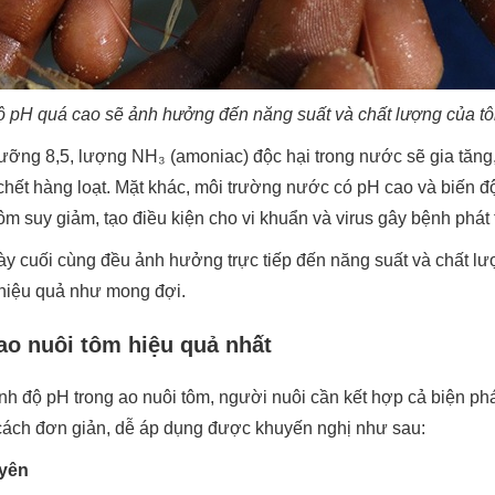
 pH quá cao sẽ ảnh hưởng đến năng suất và chất lượng của 
gưỡng 8,5, lượng NH₃ (amoniac) độc hại trong nước sẽ gia tăng
chết hàng loạt. Mặt khác, môi trường nước có pH cao và biến đ
ôm suy giảm, tạo điều kiện cho vi khuẩn và virus gây bệnh phát t
ày cuối cùng đều ảnh hưởng trực tiếp đến năng suất và chất 
 hiệu quả như mong đợi.
ao nuôi tôm hiệu quả nhất
ỉnh độ pH trong ao nuôi tôm, người nuôi cần kết hợp cả biện p
 cách đơn giản, dễ áp dụng được khuyến nghị như sau:
uyên