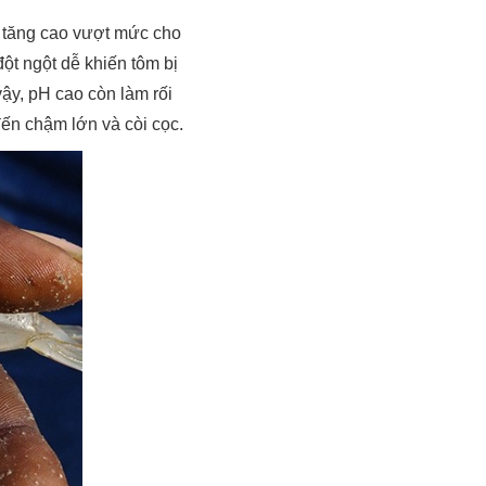
ao tăng cao vượt mức cho
ột ngột dễ khiến tôm bị
ậy, pH cao còn làm rối
 đến chậm lớn và còi cọc.