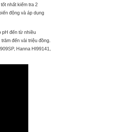
, tốt nhất kiểm tra 2
ự biến động và áp dụng
o pH đến từ nhiều
trăm đến vài triệu đồng.
-9909SP, Hanna HI99141,