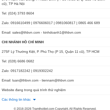
cũ), TP Hà Nội
Tel: (024) 3793 8604
Zalo: 0916610499 | 0976606017 | 0981060817 | 0865 466 689
Email: sales@thbvn.com - kinhdoanh1@thbvn.com
CHI NHÁNH HỒ CHÍ MINH
275F Lý Thường Kiệt, P. Phú Thọ (P 15, Quận 11 cũ), TP HCM
Tel: (028) 6686 0682
Zalo: 0917182242 | 0919302242
Email: luan@thbvn.com - tiennam@thbvn.com
Website đang trong quá trình thử nghiệm
Các thông tin khác
© 2016-2026 Tramthoitiet.com Copyright, All Rights Reserved.