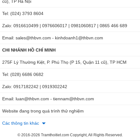
cũ), TP Hà Nội
Tel: (024) 3793 8604
Zalo: 0916610499 | 0976606017 | 0981060817 | 0865 466 689
Email: sales@thbvn.com - kinhdoanh1@thbvn.com
CHI NHÁNH HỒ CHÍ MINH
275F Lý Thường Kiệt, P. Phú Thọ (P 15, Quận 11 cũ), TP HCM
Tel: (028) 6686 0682
Zalo: 0917182242 | 0919302242
Email: luan@thbvn.com - tiennam@thbvn.com
Website đang trong quá trình thử nghiệm
Các thông tin khác
© 2016-2026 Tramthoitiet.com Copyright, All Rights Reserved.