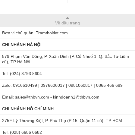
Về đầu trang
Đơn vị chủ quản: Tramthoitiet.com
CHI NHÁNH HÀ NỘI
579 Phạm Văn Đồng, P. Xuân Đỉnh (P. Cổ Nhuế 1, Q. Bắc Từ Liêm
cũ), TP Hà Nội
Tel: (024) 3793 8604
Zalo: 0916610499 | 0976606017 | 0981060817 | 0865 466 689
Email: sales@thbvn.com - kinhdoanh1@thbvn.com
CHI NHÁNH HỒ CHÍ MINH
275F Lý Thường Kiệt, P. Phú Thọ (P 15, Quận 11 cũ), TP HCM
Tel: (028) 6686 0682