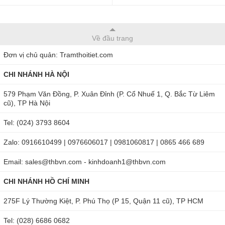
Về đầu trang
Đơn vị chủ quản: Tramthoitiet.com
CHI NHÁNH HÀ NỘI
579 Phạm Văn Đồng, P. Xuân Đỉnh (P. Cổ Nhuế 1, Q. Bắc Từ Liêm
cũ), TP Hà Nội
Tel: (024) 3793 8604
Zalo: 0916610499 | 0976606017 | 0981060817 | 0865 466 689
Email: sales@thbvn.com - kinhdoanh1@thbvn.com
CHI NHÁNH HỒ CHÍ MINH
275F Lý Thường Kiệt, P. Phú Thọ (P 15, Quận 11 cũ), TP HCM
Tel: (028) 6686 0682